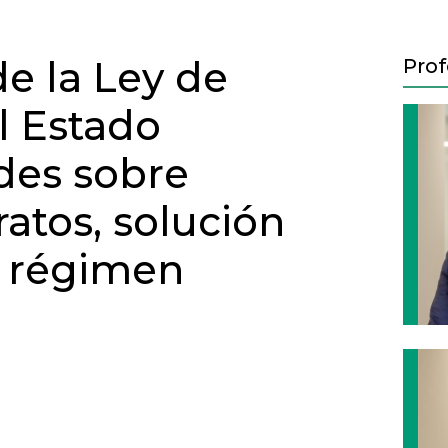
de la Ley de
Prof
l Estado
des sobre
atos, solución
y régimen