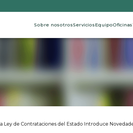
Main navigation
Sobre nosotros
Servicios
Equipo
Oficinas
 ayuda a la navegación
a Ley de Contrataciones del Estado Introduce Novedades