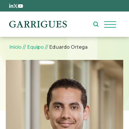
Pasar al contenido principal
Sobrescribir enlaces de ay
Inicio
Equipo
Eduardo Ortega