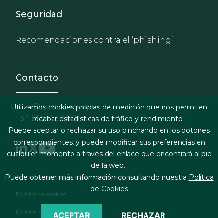
Footer - Extranet y herrami
Seguridad
Recomendaciones contra el ‘phishing’
Contacto
info@garrigues.com
Utilizamos cookies propias de medición que nos permiten
+34 91 514 52 00
recabar estadísticas de tráfico y rendimiento.
Puede aceptar o rechazar su uso pinchando en los botones
correspondientes, y puede modificar sus preferencias en
cualquier momento a través del enlace que encontrará al pie
de la web.
Footer menu
Términos legales y condiciones de contratación
Puede obtener más información consultando nuestra
Política
de Cookies
Política de cookies
Política de privacidad
ACEPTAR
RECHAZAR