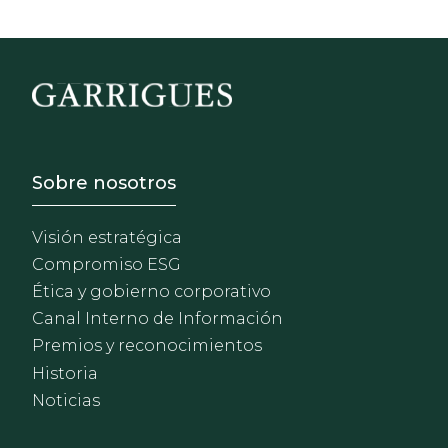
Footer - Sobre Nosotros
Sobre nosotros
Visión estratégica
Compromiso ESG
Ética y gobierno corporativo
Canal Interno de Información
Premios y reconocimientos
Historia
Noticias