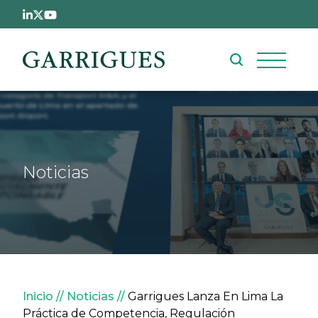
Pasar al contenido principal
Noticias
Sobrescribir enlaces de ay
Inicio
Noticias
Garrigues Lanza En Lima La
Práctica de Competencia, Regulación