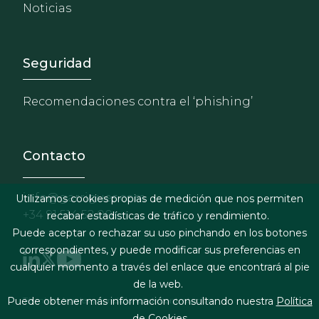
Noticias
Footer - Extranet y herrami
Seguridad
Recomendaciones contra el ‘phishing’
Contacto
info@garrigues.com
Utilizamos cookies propias de medición que nos permiten
+34 91 514 52 00
recabar estadísticas de tráfico y rendimiento.
Puede aceptar o rechazar su uso pinchando en los botones
correspondientes, y puede modificar sus preferencias en
cualquier momento a través del enlace que encontrará al pie
de la web.
Footer menu
Puede obtener más información consultando nuestra
Política
Términos legales y condiciones de contratación
de Cookies