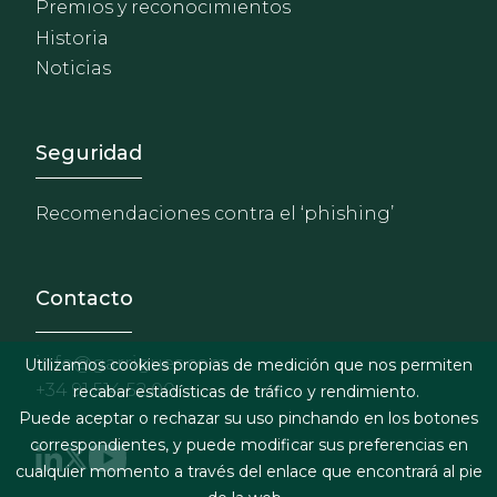
Premios y reconocimientos
Historia
Noticias
Footer - Extranet y herrami
Seguridad
Recomendaciones contra el ‘phishing’
Contacto
info@garrigues.com
Utilizamos cookies propias de medición que nos permiten
+34 91 514 52 00
recabar estadísticas de tráfico y rendimiento.
Puede aceptar o rechazar su uso pinchando en los botones
correspondientes, y puede modificar sus preferencias en
cualquier momento a través del enlace que encontrará al pie