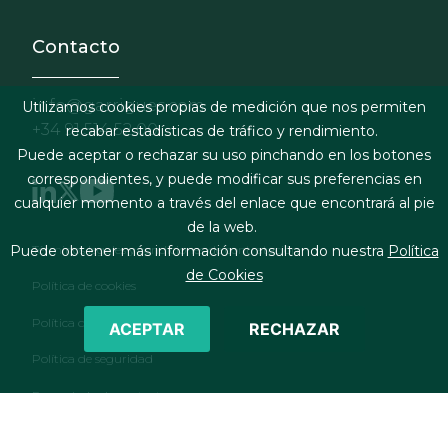
Contacto
info@garrigues.com
Utilizamos cookies propias de medición que nos permiten
+34 91 514 52 00
recabar estadísticas de tráfico y rendimiento.
Puede aceptar o rechazar su uso pinchando en los botones
correspondientes, y puede modificar sus preferencias en
cualquier momento a través del enlace que encontrará al pie
de la web.
Footer menu
Términos legales y condiciones de contratación
Puede obtener más información consultando nuestra
Política
de Cookies
Política de cookies
Política de privacidad
ACEPTAR
RECHAZAR
Política de seguridad
Formulario de contacto
RSS