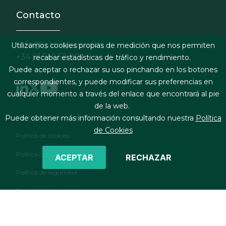
Contacto
info@garrigues.com
Utilizamos cookies propias de medición que nos permiten
+34 91 514 52 00
recabar estadísticas de tráfico y rendimiento.
Puede aceptar o rechazar su uso pinchando en los botones
correspondientes, y puede modificar sus preferencias en
cualquier momento a través del enlace que encontrará al pie
de la web.
Footer menu
Términos legales y condiciones de contratación
Puede obtener más información consultando nuestra
Política
de Cookies
Política de cookies
Política de privacidad
ACEPTAR
RECHAZAR
Política de seguridad
Formulario de contacto
RSS