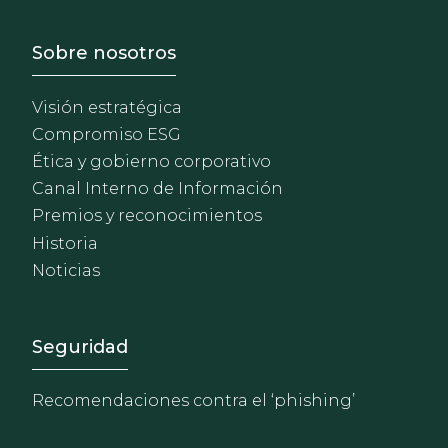
Footer - Sobre Nosotros
Sobre nosotros
Visión estratégica
Compromiso ESG
Ética y gobierno corporativo
Canal Interno de Información
Premios y reconocimientos
Historia
Noticias
Footer - Extranet y herrami
Seguridad
Recomendaciones contra el ‘phishing’