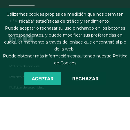
info@garrigues.com
Utilizamos cookies propias de medición que nos permiten
+34 91 514 52 00
recabar estadísticas de tráfico y rendimiento.
Puede aceptar o rechazar su uso pinchando en los botones
correspondientes, y puede modificar sus preferencias en
cualquier momento a través del enlace que encontrará al pie
de la web.
Footer menu
Términos legales y condiciones de contratación
Puede obtener más información consultando nuestra
Política
de Cookies
Política de cookies
Política de privacidad
ACEPTAR
RECHAZAR
Política de seguridad
Formulario de contacto
RSS