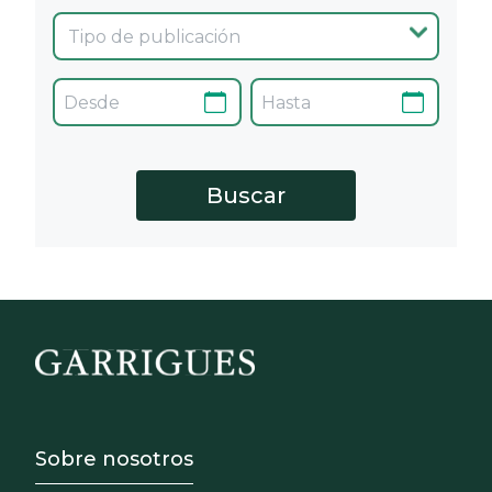
Footer - Sobre Nosotros
Sobre nosotros