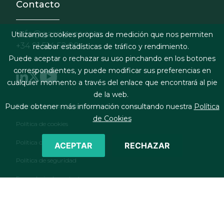
Contacto
info@garrigues.com
Utilizamos cookies propias de medición que nos permiten
+34 91 514 52 00
recabar estadísticas de tráfico y rendimiento.
Puede aceptar o rechazar su uso pinchando en los botones
correspondientes, y puede modificar sus preferencias en
cualquier momento a través del enlace que encontrará al pie
de la web.
Footer menu
Términos legales y condiciones de contratación
Puede obtener más información consultando nuestra
Política
de Cookies
Política de cookies
Política de privacidad
ACEPTAR
RECHAZAR
Política de seguridad
Formulario de contacto
RSS