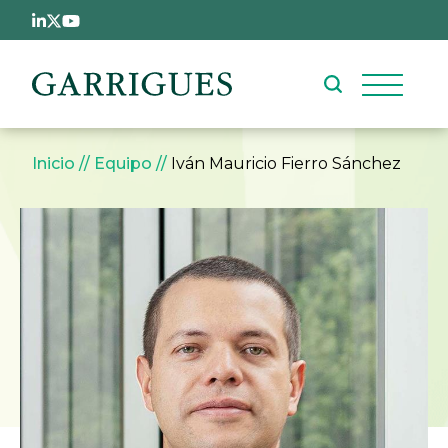
Pasar al contenido principal
Sobrescribir enlaces de ay
Inicio
Equipo
Iván Mauricio Fierro Sánchez