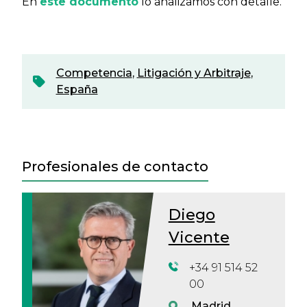
En
este documento
lo analizamos con detalle.
Competencia
,
Litigación y Arbitraje
,
España
Profesionales de contacto
Diego
Vicente
+34 91 514 52
00
Madrid