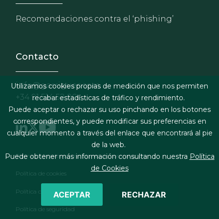
Recomendaciones contra el ‘phishing’
Contacto
info@garrigues.com
Utilizamos cookies propias de medición que nos permiten
+34 91 514 52 00
recabar estadísticas de tráfico y rendimiento.
Puede aceptar o rechazar su uso pinchando en los botones
correspondientes, y puede modificar sus preferencias en
cualquier momento a través del enlace que encontrará al pie
de la web.
Footer menu
Términos legales y condiciones de contratación
Puede obtener más información consultando nuestra
Política
de Cookies
Política de cookies
Política de privacidad
ACEPTAR
RECHAZAR
Política de seguridad