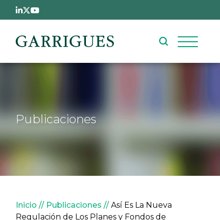
Pasar al contenido principal
Publicaciones
Sobrescribir enlaces de ay
Inicio
Publicaciones
Así Es La Nueva
Regulación de Los Planes y Fondos de