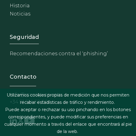
Historia
Noticias
Footer - Extranet y herrami
Seguridad
Recomendaciones contra el ‘phishing’
Contacto
info@garrigues.com
Utilizamos cookies propias de medición que nos permiten
+34 91 514 52 00
recabar estadísticas de tráfico y rendimiento.
Puede aceptar o rechazar su uso pinchando en los botones
correspondientes, y puede modificar sus preferencias en
cualquier momento a través del enlace que encontrará al pie
de la web.