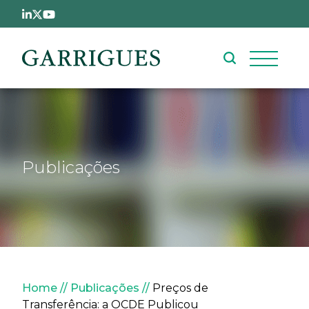
Passar para o conteúdo principal
Publicações
Navegação estrutural
Home
Publicações
Preços de
Transferência: a OCDE Publicou