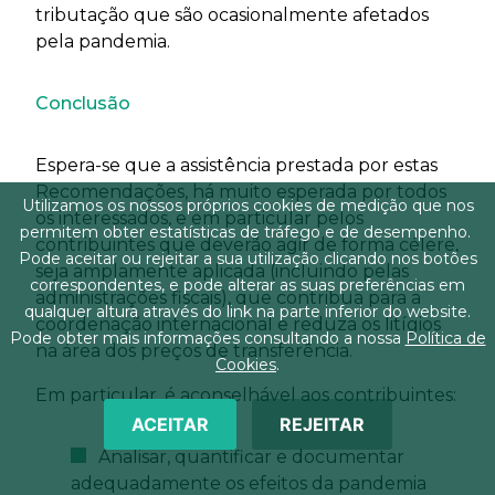
tributação que são ocasionalmente afetados
pela pandemia.
Conclusão
Espera-se que a assistência prestada por estas
Recomendações, há muito esperada por todos
Utilizamos os nossos próprios cookies de medição que nos
os interessados, e em particular pelos
permitem obter estatísticas de tráfego e de desempenho.
contribuintes que deverão agir de forma célere,
Pode aceitar ou rejeitar a sua utilização clicando nos botões
seja amplamente aplicada (incluindo pelas
correspondentes, e pode alterar as suas preferências em
administrações fiscais), que contribua para a
qualquer altura através do link na parte inferior do website.
coordenação internacional e reduza os litígios
Pode obter mais informações consultando a nossa
Política de
na área dos preços de transferência.
Cookies
.
Em particular, é aconselhável aos contribuintes:
ACEITAR
REJEITAR
Analisar, quantificar e documentar
adequadamente os efeitos da pandemia