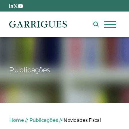
Passar para o conteúdo principal
Publicações
Navegação estrutural
Home
Publicações
Novidades Fiscal