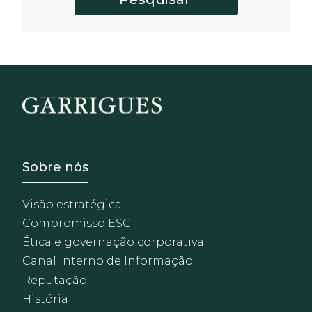
Footer - Sobre Nosotros
Sobre nós
Visão estratégica
Compromisso ESG
Ética e governação corporativa
Canal Interno de Informação
Reputação
História