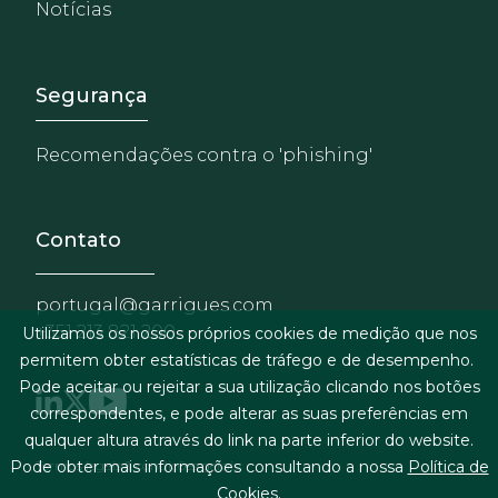
Notícias
Footer - Extranet y herrami
Segurança
Recomendações contra o 'phishing'
Contato
portugal@garrigues.com
+351 213 821 200
Utilizamos os nossos próprios cookies de medição que nos
permitem obter estatísticas de tráfego e de desempenho.
Pode aceitar ou rejeitar a sua utilização clicando nos botões
correspondentes, e pode alterar as suas preferências em
qualquer altura através do link na parte inferior do website.
Menu de rodapé
Pode obter mais informações consultando a nossa
Política de
Termos legais & condições gerais
Cookies
.