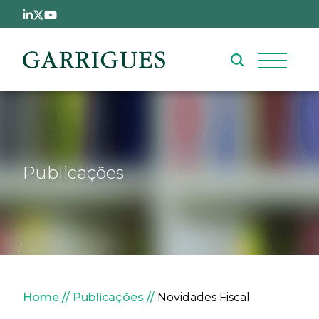
Passar para o conteúdo principal
Publicações
Navegação estrutural
Home
Publicações
Novidades Fiscal