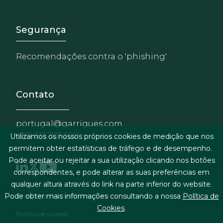
Footer - Extranet y herrami
Segurança
Recomendações contra o 'phishing'
Contato
portugal@garrigues.com
+351 213 821 200
Utilizamos os nossos próprios cookies de medição que nos
permitem obter estatísticas de tráfego e de desempenho.
Pode aceitar ou rejeitar a sua utilização clicando nos botões
correspondentes, e pode alterar as suas preferências em
qualquer altura através do link na parte inferior do website.
Menu de rodapé
Pode obter mais informações consultando a nossa
Política de
Termos legais & condições gerais
Cookies
.
Política de cookies