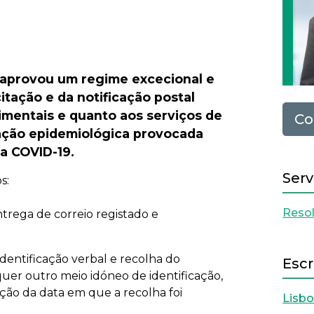
Next
 aprovou um regime excecional e
itação e da notificação postal
dimentais e quanto aos serviços de
Co
ação epidemiológica provocada
a COVID-19.
Serv
s:
Resol
ntrega de correio registado e
identificação verbal e recolha do
Escr
uer outro meio idóneo de identificação,
ção da data em que a recolha foi
Lisb