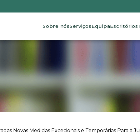
Main navigation
Sobre nós
Serviços
Equipa
Escritórios
as Novas Medidas Excecionais e Temporárias Para a Justi