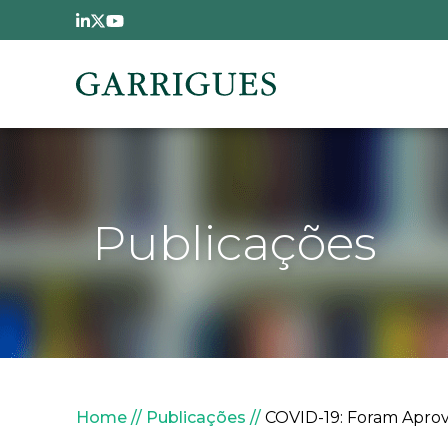
Passar para o conteúdo principal
Publicações
Navegação estrutural
Home
Publicações
COVID-19: Foram Aprovad