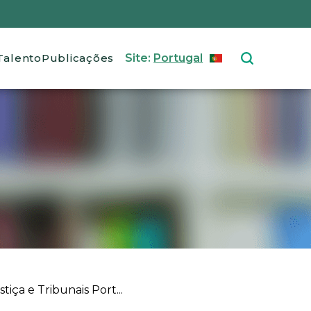
Talento
Publicações
Site:
Portugal
PORTUGUÊS
Select your langu
ça e Tribunais Port...