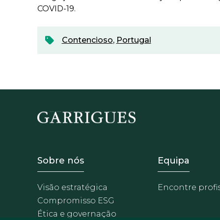
COVID-19.
Contencioso
,
Portugal
Footer - Sobre Nosotros
Footer -
Sobre nós
Equipa
Visão estratégica
Encontre profi
Compromisso ESG
Ética e governação