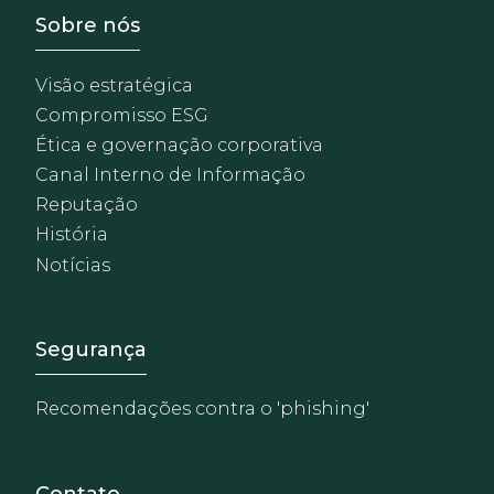
Footer - Sobre Nosotros
Sobre nós
Visão estratégica
Compromisso ESG
Ética e governação corporativa
Canal Interno de Informação
Reputação
História
Notícias
Footer - Extranet y herrami
Segurança
Recomendações contra o 'phishing'