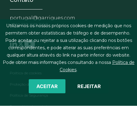
Contato
portugal@garrigues.com
+351 213 821 200
Utilizamos os nossos próprios cookies de medição que nos
permitem obter estatísticas de tráfego e de desempenho.
Pode aceitar ou rejeitar a sua utilização clicando nos botões
correspondentes, e pode alterar as suas preferências em
qualquer altura através do link na parte inferior do website.
Menu de rodapé
Termos legais & condições gerais
Pode obter mais informações consultando a nossa
Política de
Cookies
.
Política de cookies
Proteção de dados pessoais
ACEITAR
REJEITAR
Política de Segurança
Formulário de contato
RSS