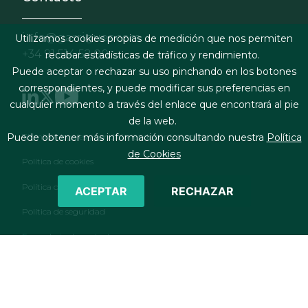
info@garrigues.com
Utilizamos cookies propias de medición que nos permiten
+34 91 514 52 00
recabar estadísticas de tráfico y rendimiento.
Puede aceptar o rechazar su uso pinchando en los botones
correspondientes, y puede modificar sus preferencias en
cualquier momento a través del enlace que encontrará al pie
de la web.
Footer menu
Términos legales y condiciones de contratación
Puede obtener más información consultando nuestra
Política
de Cookies
Política de cookies
Política de privacidad
ACEPTAR
RECHAZAR
Política de seguridad
Formulario de contacto
RSS