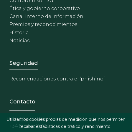
Compromiso ESG
Ética y gobierno corporativo
Canal Interno de Información
Premios y reconocimientos
Historia
Noticias
Footer - Extranet y herrami
Seguridad
Recomendaciones contra el ‘phishing’
Contacto
info@garrigues.com
Utilizamos cookies propias de medición que nos permiten
+34 91 514 52 00
recabar estadísticas de tráfico y rendimiento.