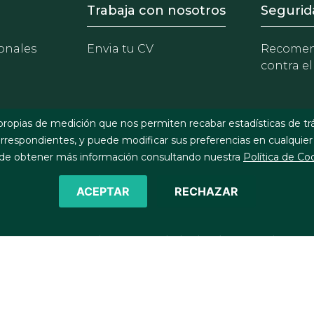
- Equipo
Footer - Trabaja con 
Foote
Trabaja con nosotros
Segurid
onales
Envia tu CV
Recomen
contra el
propias de medición que nos permiten recabar estadísticas de tr
respondientes, y puede modificar sus preferencias en cualquier
e obtener más información consultando nuestra
Política de Co
ACEPTAR
RECHAZAR
©2026 J&A Garrigues, S.L.P. Todos los derechos reservados
Política de cookies
Política de privacidad
Política de seg