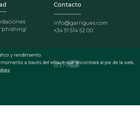
nosotros
r - Extranet y herramientas p
ad
Contacto
daciones
info@garrigues.com
 ‘phishing’
+34 91 514 52 00
áfico y rendimiento.
 momento a través del enlace que encontrará al pie de la web.
okies
uridad
Formulario de contacto
RSS