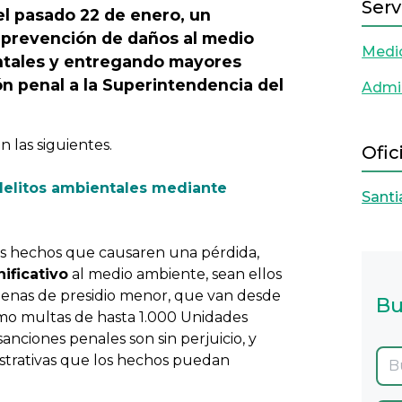
Serv
el pasado 22 de enero, un
 prevención de daños al medio
Medi
ntales y entregando mayores
ón penal a la Superintendencia del
Admin
 las siguientes.
Ofic
delitos ambientales mediante
Santi
s hechos que causaren una pérdida,
nificativo
al medio ambiente, sean ellos
penas de presidio menor, que van desde
Bu
 como multas de hasta 1.000 Unidades
anciones penales son sin perjuicio, y
nistrativas que los hechos puedan