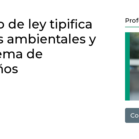
de ley tipifica
Prof
os ambientales y
ema de
ños
Co
Next