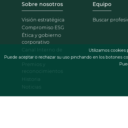
Footer - Sobre Nosotros
Footer 
Sobre nosotros
Equipo
Visión estratégica
Buscar profesi
Compromiso ESG
Ética y gobierno
corporativo
Canal Interno de
Utilizamos cookies 
Información
Puede aceptar o rechazar su uso pinchando en los botones cor
Pued
Premios y
reconocimientos
Historia
Noticias
Footer menu
Términos legales y condiciones de contratación