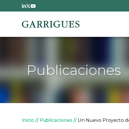
Pasar al contenido principal
Publicaciones
Sobrescribir enlaces de
Inicio
Publicaciones
Un Nuevo Proyecto de L