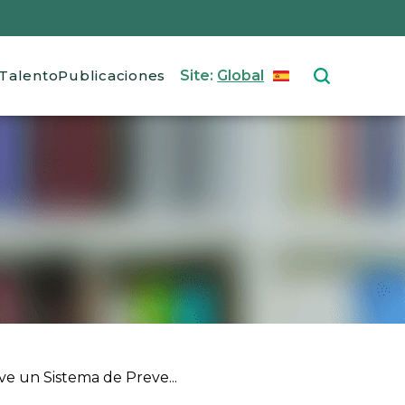
Talento
Publicaciones
Site:
Global
ESPAÑOL
Select your langu
e un Sistema de Preve...