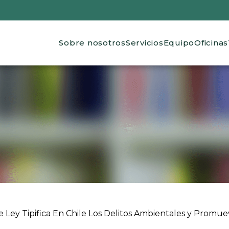
Main navigation
Sobre nosotros
Servicios
Equipo
Oficinas
 ayuda a la navegación
ey Tipifica En Chile Los Delitos Ambientales y Promuev