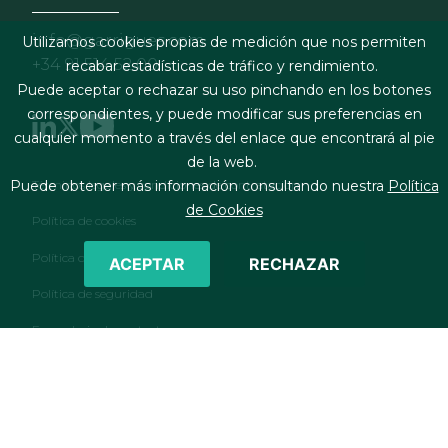
info@garrigues.com
Utilizamos cookies propias de medición que nos permiten
+34 91 514 52 00
recabar estadísticas de tráfico y rendimiento.
Puede aceptar o rechazar su uso pinchando en los botones
correspondientes, y puede modificar sus preferencias en
cualquier momento a través del enlace que encontrará al pie
de la web.
Footer menu
Términos legales y condiciones de contratación
Puede obtener más información consultando nuestra
Política
de Cookies
Política de cookies
Política de privacidad
ACEPTAR
RECHAZAR
Política de seguridad
Formulario de contacto
RSS