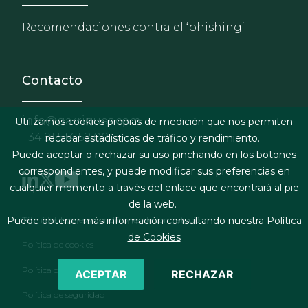
Recomendaciones contra el ‘phishing’
Contacto
info@garrigues.com
Utilizamos cookies propias de medición que nos permiten
+34 91 514 52 00
recabar estadísticas de tráfico y rendimiento.
Puede aceptar o rechazar su uso pinchando en los botones
correspondientes, y puede modificar sus preferencias en
cualquier momento a través del enlace que encontrará al pie
de la web.
Footer menu
Términos legales y condiciones de contratación
Puede obtener más información consultando nuestra
Política
de Cookies
Política de cookies
Política de privacidad
ACEPTAR
RECHAZAR
Política de seguridad