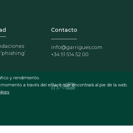
nosotros
r - Extranet y herramientas p
ad
Contacto
daciones
info@garrigues.com
 ‘phishing’
+34 91 514 52 00
áfico y rendimiento.
 momento a través del enlace que encontrará al pie de la web.
okies