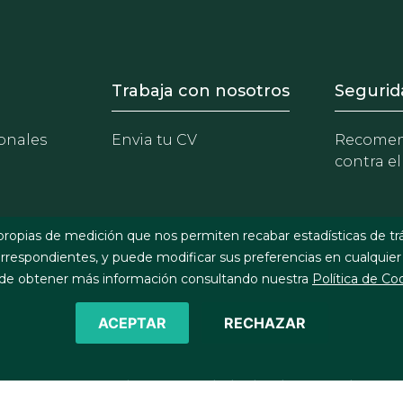
- Equipo
Footer - Trabaja con 
Foote
Trabaja con nosotros
Segurid
onales
Envia tu CV
Recomen
contra el
propias de medición que nos permiten recabar estadísticas de tr
respondientes, y puede modificar sus preferencias en cualquier
e obtener más información consultando nuestra
Política de Co
ACEPTAR
RECHAZAR
©2026 J&A Garrigues, S.L.P. Todos los derechos reservados