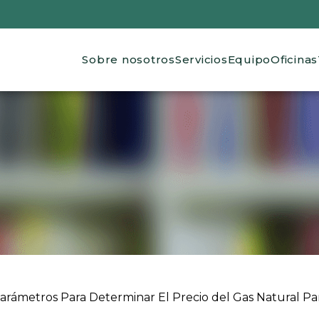
Main navigation
Sobre nosotros
Servicios
Equipo
Oficinas
 ayuda a la navegación
rámetros Para Determinar El Precio del Gas Natural Par