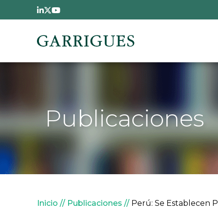
Pasar al contenido principal
Publicaciones
Sobrescribir enlaces de
Inicio
Publicaciones
Perú: Se Establecen Pa