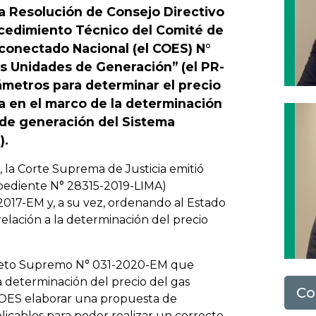
la Resolución de Consejo Directivo
ocedimiento Técnico del Comité de
conectado Nacional (el COES) N°
las Unidades de Generación” (el PR-
rámetros para determinar el precio
ca en el marco de la determinación
 de generación del Sistema
).
 la Corte Suprema de Justicia emitió
pediente N° 28315-2019-LIMA)
17-EM y, a su vez, ordenando al Estado
lación a la determinación del precio
ecreto Supremo N° 031-2020-EM que
la determinación del precio del gas
Co
l COES elaborar una propuesta de
licables para poder realizar un correcto