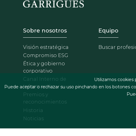
Footer - Sobre Nosotros
Footer 
Sobre nosotros
Equipo
Visión estratégica
Buscar profesi
Compromiso ESG
Ética y gobierno
corporativo
Canal Interno de
Utilizamos cookies 
Información
Puede aceptar o rechazar su uso pinchando en los botones cor
Pued
Premios y
reconocimientos
Historia
Noticias