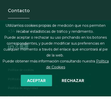
Contacto
info@garrigues.com
Utilizamos cookies propias de medición que nos permiten
+34 91 514 52 00
recabar estadísticas de tráfico y rendimiento.
Puede aceptar o rechazar su uso pinchando en los botones
correspondientes, y puede modificar sus preferencias en
cualquier momento a través del enlace que encontrará al pie
de la web.
Footer menu
Términos legales y condiciones de contratación
Puede obtener más información consultando nuestra
Política
de Cookies
Política de cookies
Política de privacidad
ACEPTAR
RECHAZAR
Política de seguridad
Formulario de contacto
RSS