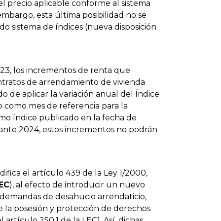
el precio aplicable conforme al sistema
 embargo, esta última posibilidad no se
do sistema de índices (nueva disposición
023, los incrementos de renta que
ntratos de arrendamiento de vivienda
 de aplicar la variación anual del Índice
 como mes de referencia para la
imo índice publicado en la fecha de
urante 2024, estos incrementos no podrán
odifica el artículo 439 de la Ley 1/2000,
EC
), al efecto de introducir un nuevo
as demandas de desahucio arrendaticio,
e la posesión y protección de derechos
el artículo 250.1 de la LEC). Así, dichas