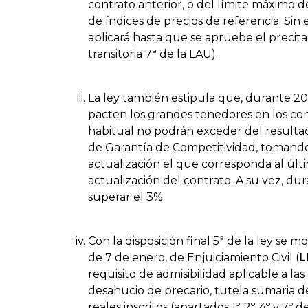
contrato anterior, o del límite máximo d
de índices de precios de referencia. Sin
aplicará hasta que se apruebe el precita
transitoria 7ª de la LAU).
La ley también estipula que, durante 2
pacten los grandes tenedores en los co
habitual no podrán exceder del resultado
de Garantía de Competitividad, tomando
actualización el que corresponda al últ
actualización del contrato. A su vez, d
superar el 3%.
Con la disposición final 5ª de la ley se m
de 7 de enero, de Enjuiciamiento Civil (
L
requisito de admisibilidad aplicable a l
desahucio de precario, tutela sumaria d
reales inscritos (apartados 1º, 2º, 4º y 7º d