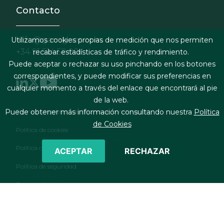
Contacto
info@garrigues.com
Utilizamos cookies propias de medición que nos permiten
+34 91 514 52 00
recabar estadísticas de tráfico y rendimiento.
Puede aceptar o rechazar su uso pinchando en los botones
correspondientes, y puede modificar sus preferencias en
cualquier momento a través del enlace que encontrará al pie
de la web.
Footer menu
Puede obtener más información consultando nuestra
Política
Términos legales y condiciones de contratación
de Cookies
Política de cookies
Política de privacidad
ACEPTAR
RECHAZAR
Política de seguridad
Formulario de contacto
RSS