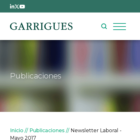
Pasar al contenido principal
Publicaciones
Sobrescribir enlaces de ay
Inicio
Publicaciones
Newsletter Laboral -
Mayo 2017