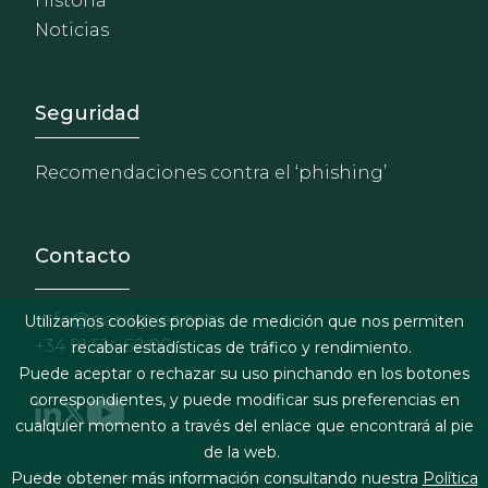
Historia
Noticias
Footer - Extranet y herrami
Seguridad
Recomendaciones contra el ‘phishing’
Contacto
info@garrigues.com
Utilizamos cookies propias de medición que nos permiten
+34 91 514 52 00
recabar estadísticas de tráfico y rendimiento.
Puede aceptar o rechazar su uso pinchando en los botones
correspondientes, y puede modificar sus preferencias en
cualquier momento a través del enlace que encontrará al pie
de la web.
Footer menu
Términos legales y condiciones de contratación
Puede obtener más información consultando nuestra
Política