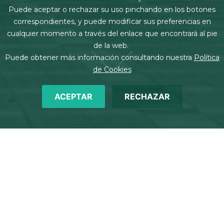
Puede aceptar o rechazar su uso pinchando en los botones
correspondientes, y puede modificar sus preferencias en
cualquier momento a través del enlace que encontrará al pie
de la web.
Puede obtener más información consultando nuestra
Política
de Cookies
ACEPTAR
RECHAZAR
Sobrescribir enlaces de ay
Inicio
Oficinas
Palma de Mallorca
Avda. Conde Sallent, 23
07003 Palma de Mallorca