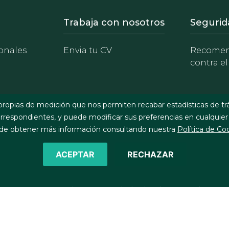
- Equipo
Footer - Trabaja con 
Foote
Trabaja con nosotros
Segurid
onales
Envia tu CV
Recomen
contra el
propias de medición que nos permiten recabar estadísticas de tr
respondientes, y puede modificar sus preferencias en cualquier
e obtener más información consultando nuestra
Política de Co
ACEPTAR
RECHAZAR
©2026 J&A Garrigues, S.L.P. Todos los derechos reservados
Política de cookies
Política de privacidad
Política de seg