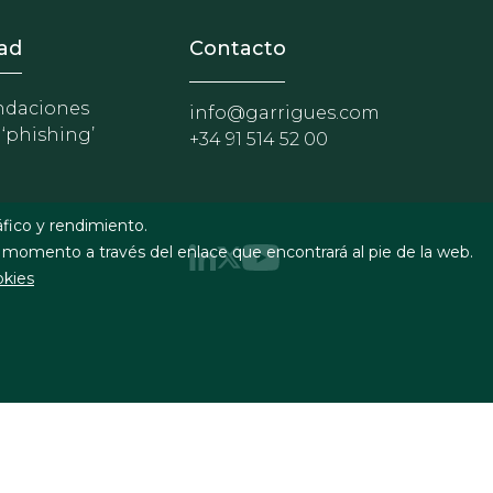
nosotros
r - Extranet y herramientas p
ad
Contacto
daciones
info@garrigues.com
 ‘phishing’
+34 91 514 52 00
áfico y rendimiento.
 momento a través del enlace que encontrará al pie de la web.
okies
uridad
Formulario de contacto
RSS