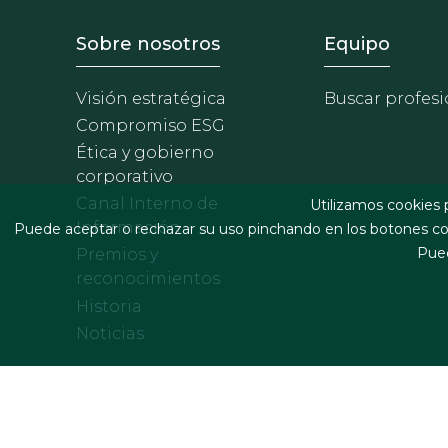
Footer - Sobre Nosotros
Footer 
Sobre nosotros
Equipo
Visión estratégica
Buscar profesi
Compromiso ESG
Ética y gobierno
corporativo
Canal Interno de
Utilizamos cookies 
Información
Puede aceptar o rechazar su uso pinchando en los botones cor
Pued
Premios y
reconocimientos
Historia
Noticias
Footer menu
Términos legales y condiciones de contratación