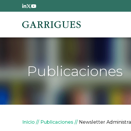
Pasar al contenido principal
Publicaciones
Sobrescribir enlaces de
Inicio
Publicaciones
Newsletter Administrati