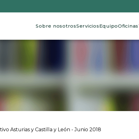
Main navigation
Sobre nosotros
Servicios
Equipo
Oficinas
 ayuda a la navegación
vo Asturias y Castilla y León - Junio 2018