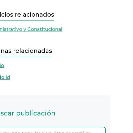
icios relacionados
istrativo y Constitucional
inas relacionadas
do
dolid
scar publicación