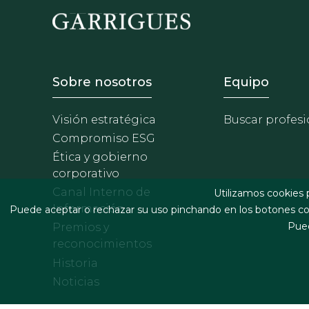
Footer - Sobre Nosotros
Footer 
Sobre nosotros
Equipo
Visión estratégica
Buscar profesi
Compromiso ESG
Ética y gobierno
corporativo
Canal Interno de
Utilizamos cookies 
Información
Puede aceptar o rechazar su uso pinchando en los botones cor
Pued
Premios y
reconocimientos
Historia
Noticias