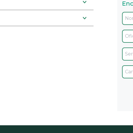
Enc
Ofic
Servi
Car