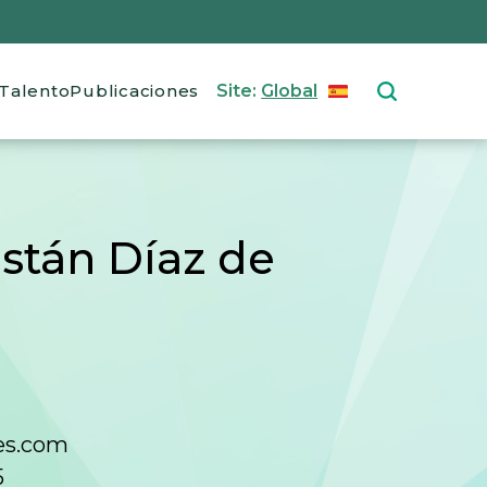
Talento
Publicaciones
Site:
Global
ESPAÑOL
Select your langu
istán Díaz de
ues.com
5