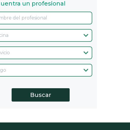
uentra un profesional
ina
cio
go