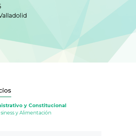
5
Valladolid
cios
strativo y Constitucional
siness y Alimentación