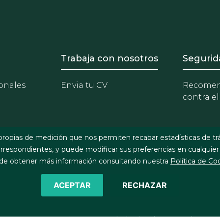
- Equipo
Footer - Trabaja con 
Foote
Trabaja con nosotros
Segurid
onales
Envia tu CV
Recomen
contra el
propias de medición que nos permiten recabar estadísticas de tr
respondientes, y puede modificar sus preferencias en cualquier
e obtener más información consultando nuestra
Política de Co
ACEPTAR
RECHAZAR
©2026 J&A Garrigues, S.L.P. Todos los derechos reservados