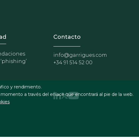
nosotros
r - Extranet y herramientas p
ad
Contacto
daciones
info@garrigues.com
 ‘phishing’
+34 91 514 52 00
áfico y rendimiento.
 momento a través del enlace que encontrará al pie de la web.
okies