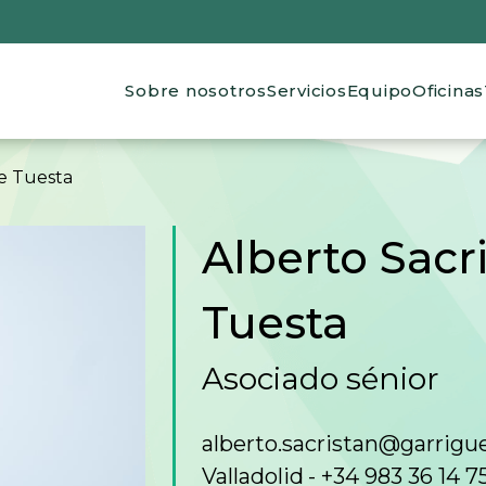
Main navigation
Sobre nosotros
Servicios
Equipo
Oficinas
de ayuda a la navegación
de Tuesta
Alberto Sacr
Tuesta
Asociado sénior
alberto.sacristan@garrig
Valladolid
+34 983 36 14 7