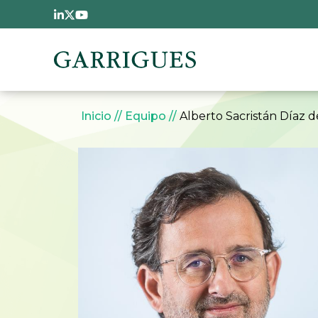
Pasar al contenido principal
Sobrescribir enlaces 
Inicio
Equipo
Alberto Sacristán Díaz 