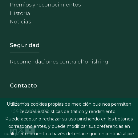
Premios y reconocimientos
Historia
Noticias
Footer - Extranet y herrami
Seguridad
Recomendaciones contra el ‘phishing’
Contacto
info@garrigues.com
Utilizamos cookies propias de medición que nos permiten
+34 91 514 52 00
recabar estadísticas de tráfico y rendimiento.
Puede aceptar o rechazar su uso pinchando en los botones
correspondientes, y puede modificar sus preferencias en
cualquier momento a través del enlace que encontrará al pie