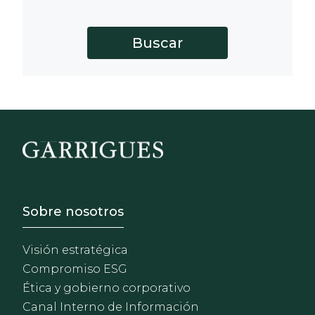
Footer - Sobre Nosotros
Sobre nosotros
Visión estratégica
Compromiso ESG
Ética y gobierno corporativo
Canal Interno de Información