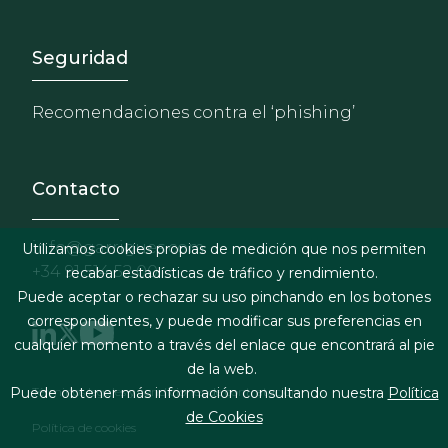
Footer - Extranet y herrami
Seguridad
Recomendaciones contra el ‘phishing’
Contacto
info@garrigues.com
Utilizamos cookies propias de medición que nos permiten
+34 91 514 52 00
recabar estadísticas de tráfico y rendimiento.
Puede aceptar o rechazar su uso pinchando en los botones
correspondientes, y puede modificar sus preferencias en
cualquier momento a través del enlace que encontrará al pie
de la web.
Footer menu
Términos legales y condiciones de contratación
Puede obtener más información consultando nuestra
Política
de Cookies
Política de cookies