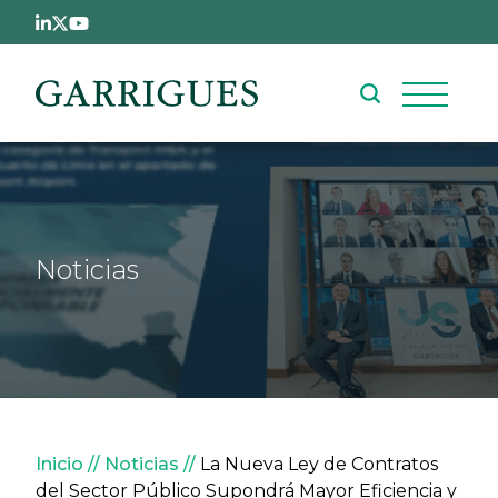
Pasar al contenido principal
Noticias
Sobrescribir enlaces de ay
Inicio
Noticias
La Nueva Ley de Contratos
del Sector Público Supondrá Mayor Eficiencia y