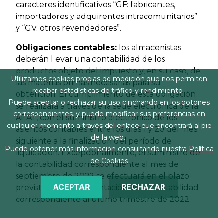
caracteres identificativos “GF: fabricantes,
importadores y adquirentes intracomunitarios”
y “GV: otros revendedores”.
Obligaciones contables:
los almacenistas
deberán llevar una contabilidad de los
productos objeto del impuesto y, en su caso, de
Utilizamos cookies propias de medición que nos permiten
las materias primas necesarias para su
recabar estadísticas de tráfico y rendimiento.
obtención. El cumplimiento de esta obligación
Puede aceptar o rechazar su uso pinchando en los botones
se realizará a través de la sede electrónica de la
correspondientes, y puede modificar sus preferencias en
AEAT, con el suministro electrónico de los
cualquier momento a través del enlace que encontrará al pie
asientos contables entre los días 1 y 20 del mes
de la web.
siguiente a la finalización del período de
Puede obtener más información consultando nuestra
Política
liquidación. Excepcionalmente, el suministro de
de Cookies
la contabilidad correspondiente al mes de
septiembre de 2022 se efectuará en el plazo
ACEPTAR
RECHAZAR
previsto para la presentación de la contabilidad
correspondiente al último trimestre de 2022.