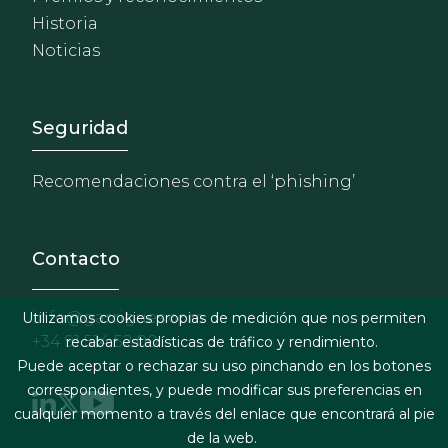
Historia
Noticias
Footer - Extranet y herrami
Seguridad
Recomendaciones contra el ‘phishing’
Contacto
info@garrigues.com
Utilizamos cookies propias de medición que nos permiten
+34 91 514 52 00
recabar estadísticas de tráfico y rendimiento.
Puede aceptar o rechazar su uso pinchando en los botones
correspondientes, y puede modificar sus preferencias en
cualquier momento a través del enlace que encontrará al pie
de la web.