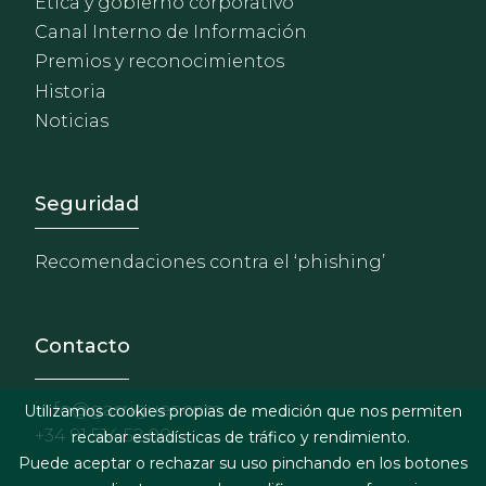
Ética y gobierno corporativo
Canal Interno de Información
Premios y reconocimientos
Historia
Noticias
Footer - Extranet y herrami
Seguridad
Recomendaciones contra el ‘phishing’
Contacto
info@garrigues.com
Utilizamos cookies propias de medición que nos permiten
+34 91 514 52 00
recabar estadísticas de tráfico y rendimiento.
Puede aceptar o rechazar su uso pinchando en los botones