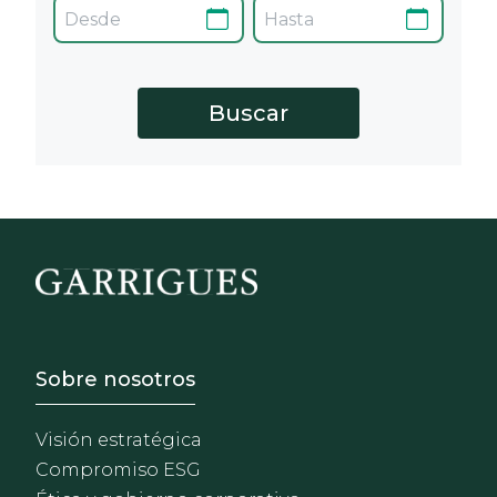
Footer - Sobre Nosotros
Sobre nosotros
Visión estratégica
Compromiso ESG