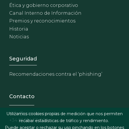
Ética y gobierno corporativo
Canal Interno de Información
Premios y reconocimientos
Historia
Noticias
Footer - Extranet y herrami
Seguridad
Recomendaciones contra el ‘phishing’
Contacto
info@garrigues.com
Utilizamos cookies propias de medición que nos permiten
+34 91 514 52 00
recabar estadísticas de tráfico y rendimiento.
Puede aceptar o rechazar su uso pinchando en los botones