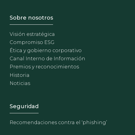
Footer - Sobre Nosotros
Sobre nosotros
Visión estratégica
Compromiso ESG
Ética y gobierno corporativo
Canal Interno de Información
Premios y reconocimientos
Historia
Noticias
Footer - Extranet y herrami
Seguridad
Recomendaciones contra el ‘phishing’