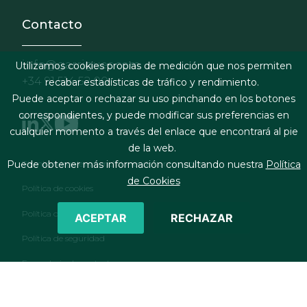
Contacto
info@garrigues.com
Utilizamos cookies propias de medición que nos permiten
+34 91 514 52 00
recabar estadísticas de tráfico y rendimiento.
Puede aceptar o rechazar su uso pinchando en los botones
correspondientes, y puede modificar sus preferencias en
cualquier momento a través del enlace que encontrará al pie
de la web.
Footer menu
Términos legales y condiciones de contratación
Puede obtener más información consultando nuestra
Política
de Cookies
Política de cookies
Política de privacidad
ACEPTAR
RECHAZAR
Política de seguridad
Formulario de contacto
RSS