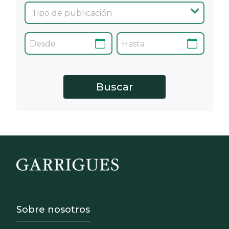
Footer - Sobre Nosotros
Sobre nosotros