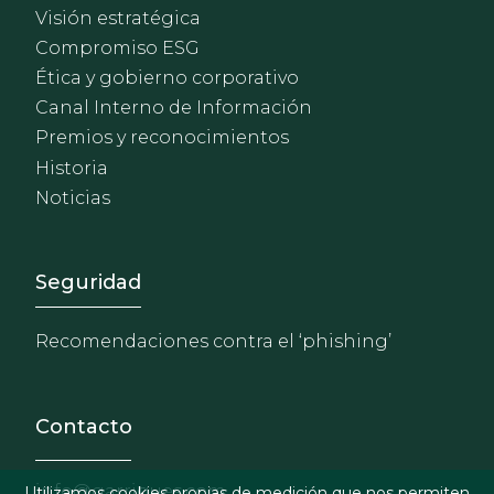
Visión estratégica
Compromiso ESG
Ética y gobierno corporativo
Canal Interno de Información
Premios y reconocimientos
Historia
Noticias
Footer - Extranet y herrami
Seguridad
Recomendaciones contra el ‘phishing’
Contacto
info@garrigues.com
Utilizamos cookies propias de medición que nos permiten