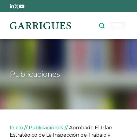
Pasar al contenido principal
Publicaciones
Sobrescribir enlaces de ay
Inicio
Publicaciones
Aprobado El Plan
Estratégico de La Inspección de Trabajo y