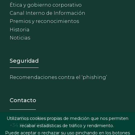
Ética y gobierno corporativo
Canal Interno de Información
Premios y reconocimientos
Historia
Noticias
Footer - Extranet y herrami
Seguridad
Recomendaciones contra el ‘phishing’
Contacto
info@garrigues.com
Utilizamos cookies propias de medición que nos permiten
+34 91 514 52 00
recabar estadísticas de tráfico y rendimiento.
Puede aceptar o rechazar su uso pinchando en los botones