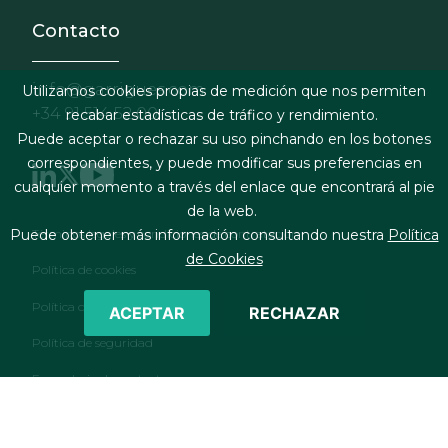
Contacto
info@garrigues.com
Utilizamos cookies propias de medición que nos permiten
+34 91 514 52 00
recabar estadísticas de tráfico y rendimiento.
Puede aceptar o rechazar su uso pinchando en los botones
correspondientes, y puede modificar sus preferencias en
cualquier momento a través del enlace que encontrará al pie
de la web.
Footer menu
Términos legales y condiciones de contratación
Puede obtener más información consultando nuestra
Política
de Cookies
Política de cookies
Política de privacidad
ACEPTAR
RECHAZAR
Política de seguridad
Formulario de contacto
RSS