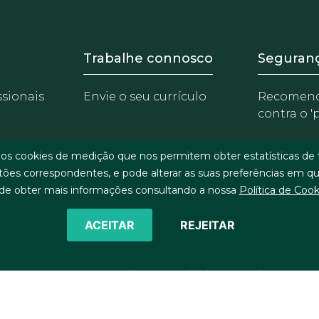
 Equipo
Footer - Trabaja con 
Foote
Trabalhe connosco
Seguran
ssionais
Envie o seu currículo
Recomen
contra o '
rios cookies de medição que nos permitem obter estatísticas d
otões correspondentes, e pode alterar as suas preferências em qual
de obter mais informações consultando a nossa
Política de Cook
ACEITAR
REJEITAR
©2026 J&A Garrigues, S.L.P. All rights reserved
tica de cookies
Proteção de dados pessoais
Política de Seguran