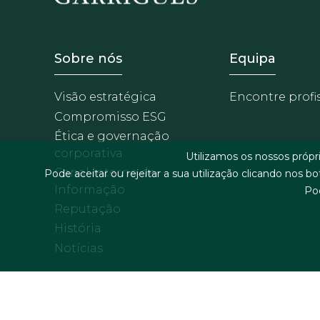
Footer - Sobre Nosotros
Footer -
Sobre nós
Equipa
Visão estratégica
Encontre profi
Compromisso ESG
Ética e governação
corporativa
Utilizamos os nossos próp
Canal Interno de
Pode aceitar ou rejeitar a sua utilização clicando nos b
Informação
Po
Reputação
História
Notícias
Menu de rodapé
Termos legais & condições gerais
Polí