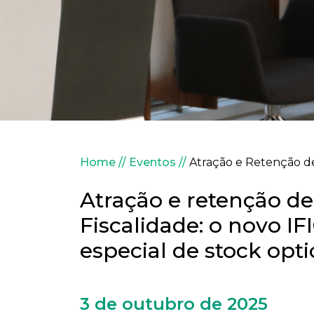
Navegação estrutural
Home
Eventos
Atração e Retenção de 
Atração e retenção de
Fiscalidade: o novo IF
especial de stock opt
3 de outubro de 2025