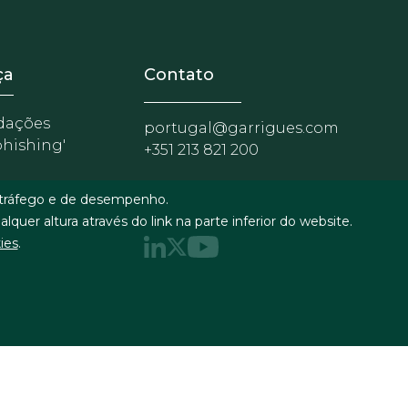
nosotros
r - Extranet y herramientas pa
ça
Contato
dações
portugal@garrigues.com
phishing'
+351 213 821 200
e tráfego e de desempenho.
quer altura através do link na parte inferior do website.
ies
.
ça
Formulário de contato
RSS