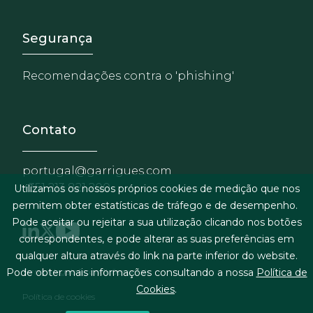
Footer - Extranet y herrami
Segurança
Recomendações contra o 'phishing'
Contato
portugal@garrigues.com
+351 213 821 200
Utilizamos os nossos próprios cookies de medição que nos
permitem obter estatísticas de tráfego e de desempenho.
Pode aceitar ou rejeitar a sua utilização clicando nos botões
correspondentes, e pode alterar as suas preferências em
qualquer altura através do link na parte inferior do website.
Menu de rodapé
Termos legais & condições gerais
Pode obter mais informações consultando a nossa
Política de
Cookies
.
Política de cookies