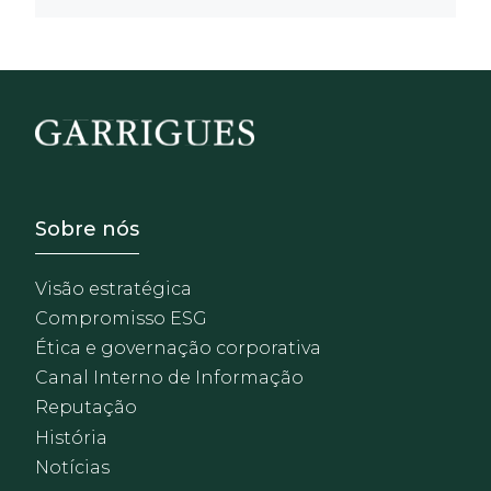
Footer - Sobre Nosotros
Sobre nós
Visão estratégica
Compromisso ESG
Ética e governação corporativa
Canal Interno de Informação
Reputação
História
Notícias