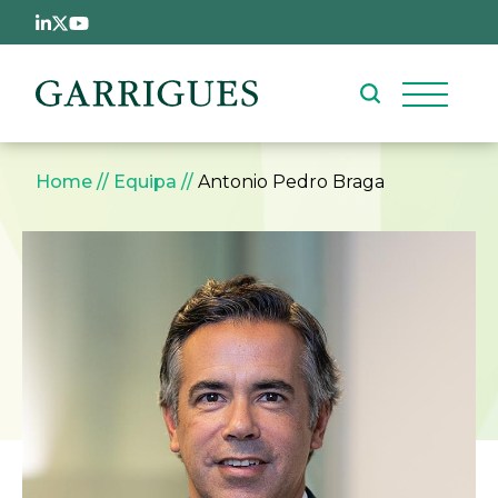
Passar para o conteúdo principal
Navegação estrutural
Home
Equipa
Antonio Pedro Braga