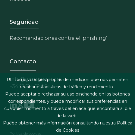
Footer - Extranet y herrami
Seguridad
Recomendaciones contra el ‘phishing’
Contacto
info@garrigues.com
Utilizamos cookies propias de medición que nos permiten
+34 91 514 52 00
recabar estadísticas de tráfico y rendimiento.
Puede aceptar o rechazar su uso pinchando en los botones
correspondientes, y puede modificar sus preferencias en
cualquier momento a través del enlace que encontrará al pie
de la web.
Footer menu
Términos legales y condiciones de contratación
Puede obtener más información consultando nuestra
Política
de Cookies
Política de cookies