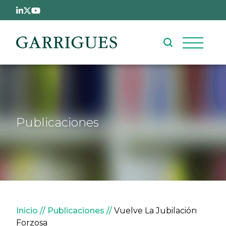
Pasar al contenido principal
Publicaciones
Sobrescribir enlaces de ay
Inicio
Publicaciones
Vuelve La Jubilación
Forzosa