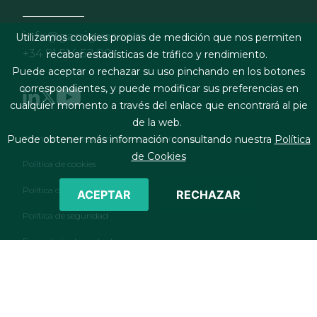
info@garrigues.com
Utilizamos cookies propias de medición que nos permiten
+34 91 514 52 00
recabar estadísticas de tráfico y rendimiento.
Puede aceptar o rechazar su uso pinchando en los botones
correspondientes, y puede modificar sus preferencias en
cualquier momento a través del enlace que encontrará al pie
de la web.
Footer menu
Términos legales y condiciones de contratación
Puede obtener más información consultando nuestra
Política
de Cookies
Política de cookies
Política de privacidad
ACEPTAR
RECHAZAR
Política de seguridad
Formulario de contacto
RSS