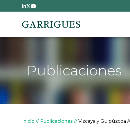
Pasar al contenido principal
Publicaciones
Sobrescribir enlaces de
Inicio
Publicaciones
Vizcaya y Guipúzcoa Ap