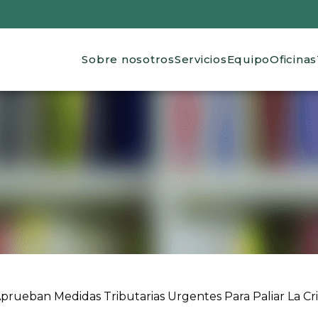
Main navigation
Sobre nosotros
Servicios
Equipo
Oficinas
 ayuda a la navegación
rueban Medidas Tributarias Urgentes Para Paliar La Cri