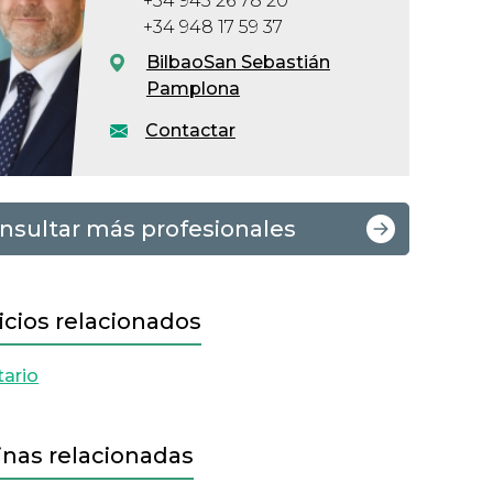
+34 943 26 78 20
+34 948 17 59 37
Bilbao
San Sebastián
Pamplona
Contactar
nsultar más profesionales
icios relacionados
tario
inas relacionadas