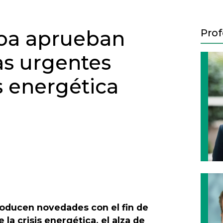
coa aprueban
Prof
as urgentes
is energética
Next
troducen novedades con el fin de
la crisis energética, el alza de