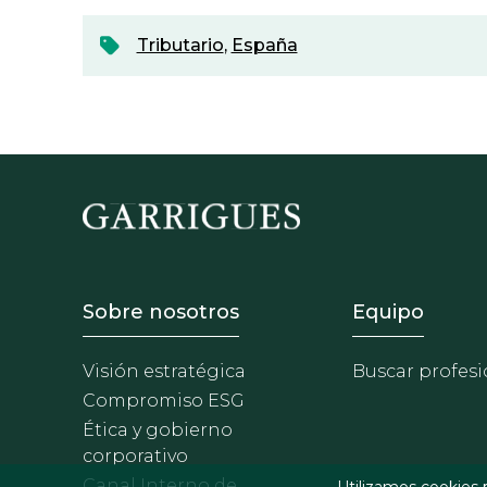
Tributario
,
España
Footer - Sobre Nosotros
Footer 
Sobre nosotros
Equipo
Visión estratégica
Buscar profesi
Compromiso ESG
Ética y gobierno
corporativo
Canal Interno de