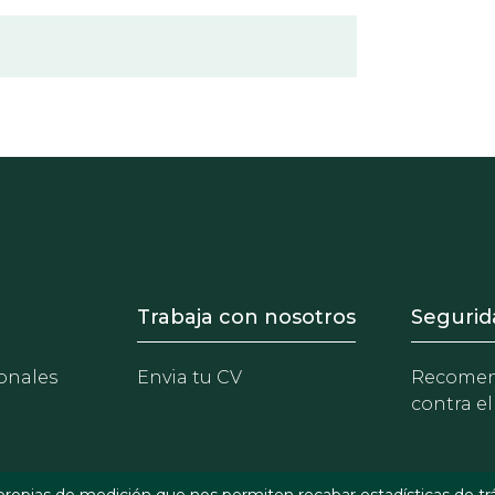
- Equipo
Footer - Trabaja con 
Foote
Trabaja con nosotros
Segurid
onales
Envia tu CV
Recomen
contra el