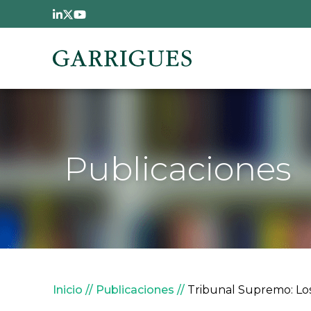
Pasar al contenido principal
Publicaciones
Sobrescribir enlaces de
Inicio
Publicaciones
Tribunal Supremo: Los