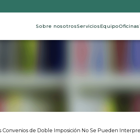
Main navigation
Sobre nosotros
Servicios
Equipo
Oficinas
 ayuda a la navegación
 Convenios de Doble Imposición No Se Pueden Interpret