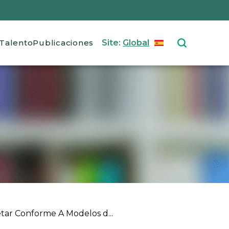
Talento
Publicaciones
Site:
Global
ESPAÑOL
Select your langu
ar Conforme A Modelos d...