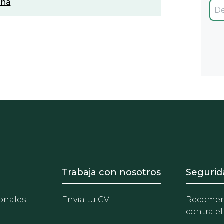
aña
- Equipo
Footer - Trabaja con 
Foote
Trabaja con nosotros
Segurid
onales
Envia tu CV
Recomen
contra el