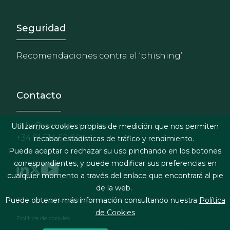
Footer - Extranet y herrami
Seguridad
Recomendaciones contra el ‘phishing’
Contacto
info@garrigues.com
Utilizamos cookies propias de medición que nos permiten
+34 91 514 52 00
recabar estadísticas de tráfico y rendimiento.
Puede aceptar o rechazar su uso pinchando en los botones
correspondientes, y puede modificar sus preferencias en
cualquier momento a través del enlace que encontrará al pie
de la web.
Footer menu
Términos legales y condiciones de contratación
Puede obtener más información consultando nuestra
Política
de Cookies
Política de cookies