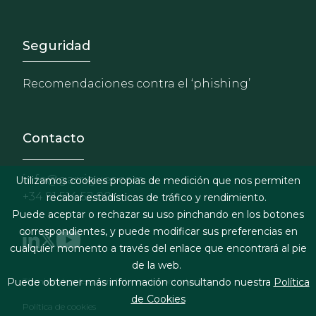
Footer - Extranet y herrami
Seguridad
Recomendaciones contra el ‘phishing’
Contacto
info@garrigues.com
Utilizamos cookies propias de medición que nos permiten
+34 91 514 52 00
recabar estadísticas de tráfico y rendimiento.
Puede aceptar o rechazar su uso pinchando en los botones
correspondientes, y puede modificar sus preferencias en
cualquier momento a través del enlace que encontrará al pie
de la web.
Footer menu
Términos legales y condiciones de contratación
Puede obtener más información consultando nuestra
Política
de Cookies
Política de cookies