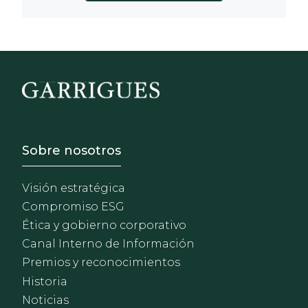
Footer - Sobre Nosotros
Sobre nosotros
Visión estratégica
Compromiso ESG
Ética y gobierno corporativo
Canal Interno de Información
Premios y reconocimientos
Historia
Noticias