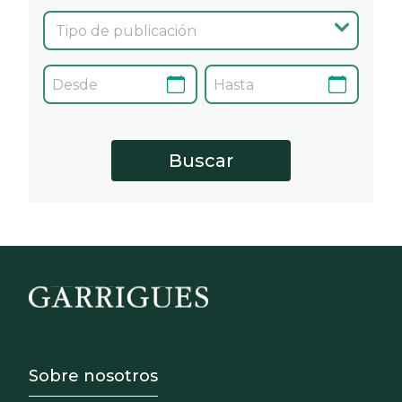
Footer - Sobre Nosotros
Sobre nosotros